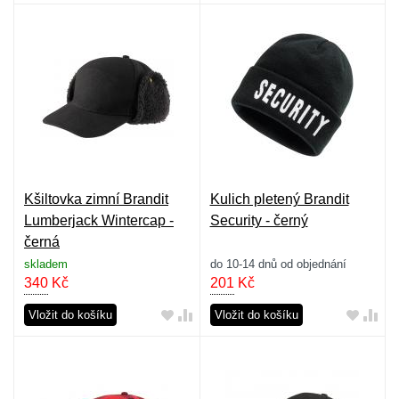
Kšiltovka zimní Brandit
Kulich pletený Brandit
Lumberjack Wintercap -
Security - černý
černá
skladem
do 10-14 dnů od objednání
340
Kč
201
Kč
Vložit do košíku
Vložit do košíku