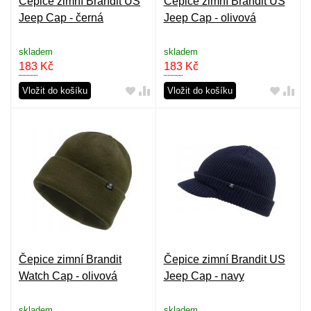
Čepice zimní Brandit US
Čepice zimní Brandit US
Jeep Cap - černá
Jeep Cap - olivová
skladem
skladem
183
Kč
183
Kč
Vložit do košíku
Vložit do košíku
Čepice zimní Brandit
Čepice zimní Brandit US
Watch Cap - olivová
Jeep Cap - navy
skladem
skladem