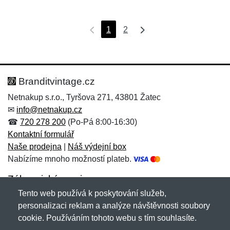
1
2
Branditvintage.cz
Netnakup s.r.o., Tyršova 271, 43801 Žatec
✉
info@netnakup.cz
☎
720 278 200
(Po-Pá 8:00-16:30)
Kontaktní formulář
Naše prodejna
|
Náš výdejní box
Nabízíme mnoho možností plateb.
Zákaznický servis
Tento web používá k poskytování služeb,
Novinky emailem
personalizaci reklam a analýze návštěvnosti soubory
cookie. Používáním tohoto webu s tím souhlasíte.