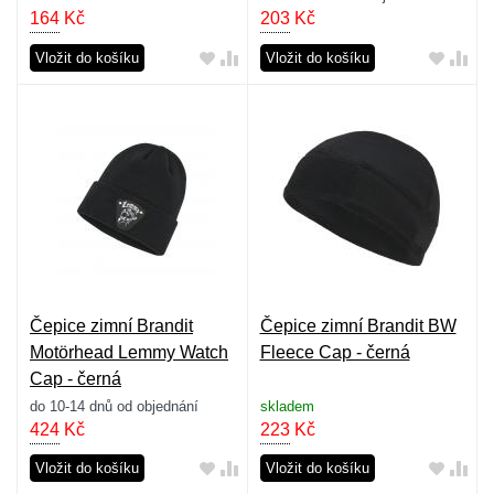
164
Kč
203
Kč
Vložit do košíku
Vložit do košíku
Čepice zimní Brandit
Čepice zimní Brandit BW
Motörhead Lemmy Watch
Fleece Cap - černá
Cap - černá
do 10-14 dnů od objednání
skladem
424
Kč
223
Kč
Vložit do košíku
Vložit do košíku