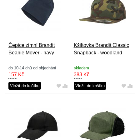
Čepice zimní Brandit
Kšiltovka Brandit Classic
Beanie Mover - navy
Snapback - woodland
do 10-14 dnů od objednání
skladem
157
Kč
383
Kč
Vložit do košíku
Vložit do košíku