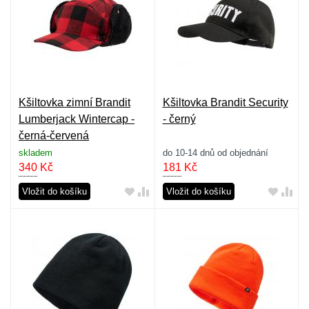
Kšiltovka zimní Brandit
Kšiltovka Brandit Security
Lumberjack Wintercap -
- černý
černá-červená
skladem
do 10-14 dnů od objednání
340
Kč
181
Kč
Vložit do košíku
Vložit do košíku