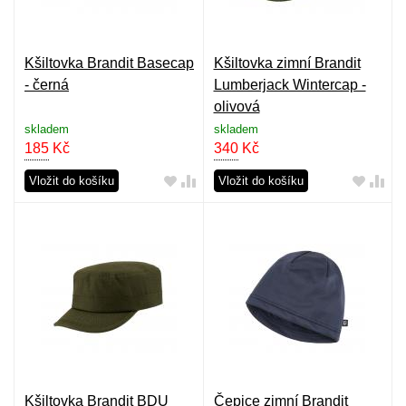
Kšiltovka Brandit Basecap
Kšiltovka zimní Brandit
- černá
Lumberjack Wintercap -
olivová
skladem
skladem
185
Kč
340
Kč
Vložit do košíku
Vložit do košíku
Kšiltovka Brandit BDU
Čepice zimní Brandit