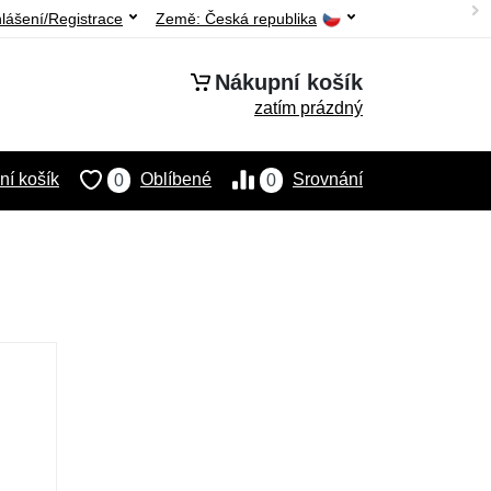
hlášení/Registrace
Země:
Česká republika
Nákupní košík
zatím prázdný
í košík
Oblíbené
Srovnání
0
0