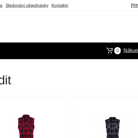
ba
Sledování objednávky
Kontakty
Při
Nákupn
0
it