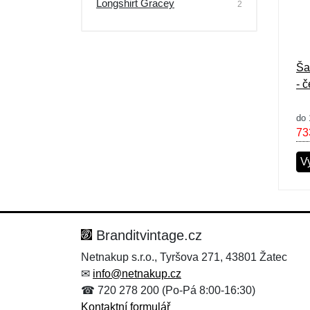
Longshirt Gracey
2
Výprodej
Ša
- 
do 
73
Vy
Branditvintage.cz
Netnakup s.r.o., Tyršova 271, 43801 Žatec
✉
info@netnakup.cz
☎ 720 278 200 (Po-Pá 8:00-16:30)
Kontaktní formulář