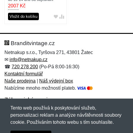
2007
Kč
Vložit do košíku
Branditvintage.cz
Netnakup s.r.o., Tyršova 271, 43801 Žatec
✉
info@netnakup.cz
☎
720 278 200
(Po-Pá 8:00-16:30)
Kontaktní formulář
Naše prodejna
|
Náš výdejní box
Nabízíme mnoho možností plateb.
Zákaznický servis
Tento web používá k poskytování služeb,
Novinky emailem
personalizaci reklam a analýze návštěvnosti soubory
cookie. Používáním tohoto webu s tím souhlasíte.