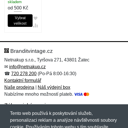
skladem
od
500
Kč
Vybrat
velikost
Branditvintage.cz
Netnakup s.r.o., Tyršova 271, 43801 Žatec
✉
info@netnakup.cz
☎
720 278 200
(Po-Pá 8:00-16:30)
Kontaktní formulář
Naše prodejna
|
Náš výdejní box
Nabízíme mnoho možností plateb.
Zákaznický servis
Tento web používá k poskytování služeb,
Novinky emailem
personalizaci reklam a analýze návštěvnosti soubory
cookie. Používáním tohoto webu s tím souhlasíte.