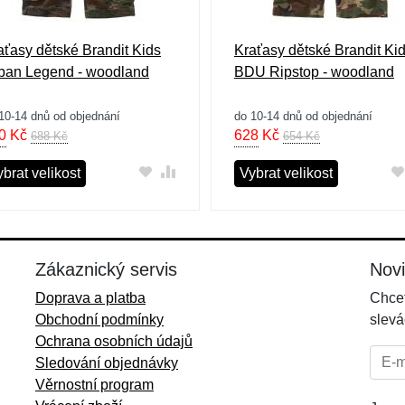
aťasy dětské Brandit Kids
Kraťasy dětské Brandit Ki
ban Legend - woodland
BDU Ripstop - woodland
10-14 dnů od objednání
do 10-14 dnů od objednání
0
Kč
628
Kč
688 Kč
654 Kč
brat velikost
Vybrat velikost
Zákaznický servis
Nov
Doprava a platba
Chcet
Obchodní podmínky
slevá
Ochrana osobních údajů
E-mai
Sledování objednávky
Věrnostní program