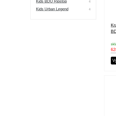
Kids BDU Ripstop
4
Výprodej
Kids Urban Legend
4
Kr
BD
skl
62
Vy