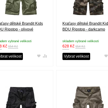
aťasy dětské Brandit Kids
Kraťasy dětské Brandit Ki
U Ripstop - olivové
BDU Ripstop - darkcamo
adem vybrané velikosti
skladem vybrané velikosti
8
Kč
628
Kč
654 Kč
654 Kč
brat velikost
Vybrat velikost