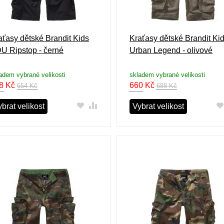
aťasy dětské Brandit Kids
Kraťasy dětské Brandit Ki
U Ripstop - černé
Urban Legend - olivové
adem vybrané velikosti
skladem vybrané velikosti
8
Kč
660
Kč
654 Kč
688 Kč
brat velikost
Vybrat velikost