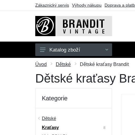
Zákaznický servis
Výhody nákupu
Doprava a plat
Katalog zboží
Pánské
Úvod
Dětské
Dětské kraťasy Brandit
Dámské
Dětské kraťasy Bra
Dětské
Doplňky
Kategorie
Obuv
Outdoor
Dětské
Kraťasy
Dárkové poukazy
8