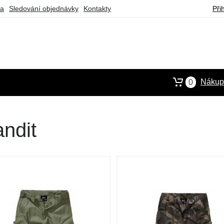
ba
Sledování objednávky
Kontakty
Při
Nákupn
0
ndit