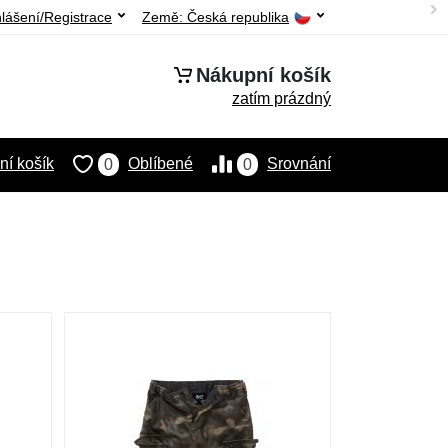
hlášení/Registrace
Země:
Česká republika
Nákupní košík
zatím prázdný
í košík
Oblíbené
Srovnání
0
0