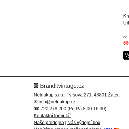
Kr
Ur
do 
66
Vy
Branditvintage.cz
Netnakup s.r.o., Tyršova 271, 43801 Žatec
✉
info@netnakup.cz
☎ 720 278 200 (Po-Pá 8:00-16:30)
Kontaktní formulář
Naše prodejna
|
Náš výdejní box