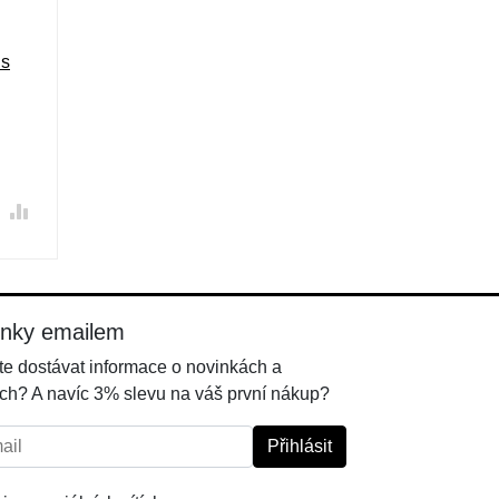
ds
inky emailem
e dostávat informace o novinkách a
ch? A navíc 3% slevu na váš první nákup?
l:
Přihlásit