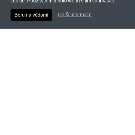
cookie. Používáním tohoto webu s tím souhlasíte.
Další informace
Beru na vědomí
Branditvintage.cz
Netnakup s.r.o., Tyršova 271, 43801 Žatec
✉
info@netnakup.cz
☎
720 278 200
(Po-Pá 8:00-16:30)
Kontaktní formulář
Naše prodejna
|
Náš výdejní box
Nabízíme mnoho možností plateb.
Zákaznický servis
Novinky emailem