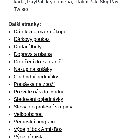
karta, PayPal, kryptoměna, PlatímPak, SkipPay,
Twisto
Další stránky:
Dárek zdarma k nákupu
Dárkový poukaz
Dodací lhůty
Doprava a platba
Doručení do zahraničí
Nákup na splátky
Obchodní podmínky
Poptávka na zboží
Pozvěte nás do tendru
Sledování objednávky
Slevy pro profesní skupiny
Velkoobchod
Věrnostní program
Výdejní box ArmikBox
Výdejní místa