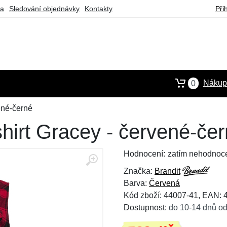
ba
Sledování objednávky
Kontakty
Při
Nákupn
0
ené-černé
hirt Gracey - červené-če
Hodnocení:
zatím nehodnoc
Značka:
Brandit
Barva:
Červená
Kód zboží: 44007-41, EAN:
Dostupnost:
do 10-14 dnů od