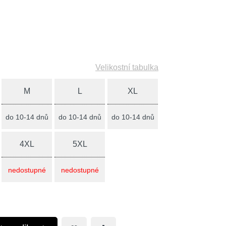
Velikostní tabulka
M
L
XL
do 10-14 dnů
do 10-14 dnů
do 10-14 dnů
4XL
5XL
nedostupné
nedostupné