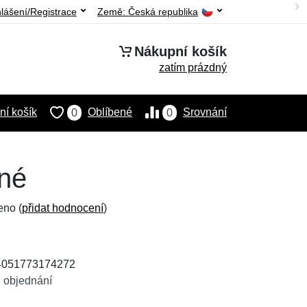
hlášení/Registrace
Země:
Česká republika
Nákupní košík
zatím prázdný
í košík
Oblíbené
Srovnání
0
0
rné
eno (
přidat hodnocení
)
 4051773174272
 objednání