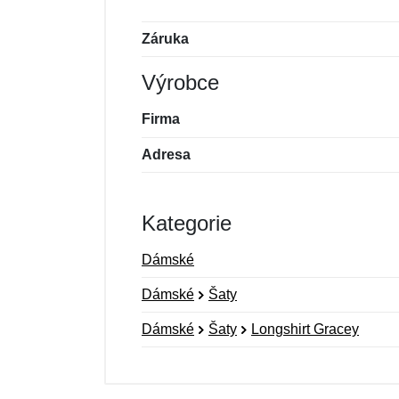
Záruka
Výrobce
Firma
Adresa
Kategorie
Dámské
Dámské
Šaty
Dámské
Šaty
Longshirt Gracey
Nová recenze
Nový dotaz