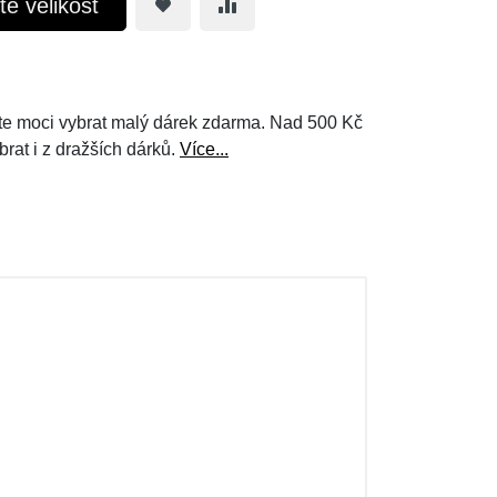
te velikost
e moci vybrat malý dárek zdarma. Nad 500 Kč
brat i z dražších dárků.
Více...