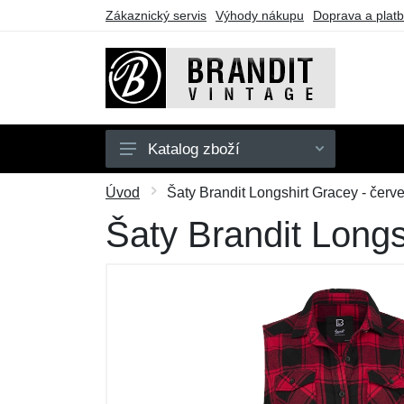
Zákaznický servis
Výhody nákupu
Doprava a plat
Katalog zboží
Pánské
Úvod
Šaty Brandit Longshirt Gracey - červ
Dámské
Šaty Brandit Longs
Dětské
Doplňky
Obuv
Outdoor
Dárkové poukazy