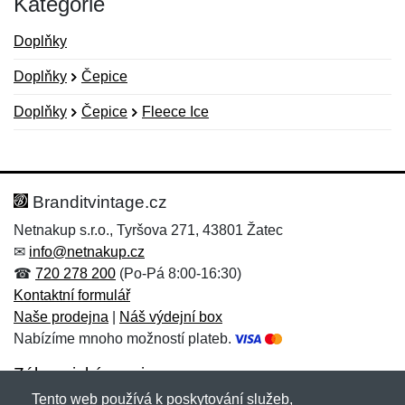
Kategorie
Doplňky
Doplňky
Čepice
Doplňky
Čepice
Fleece Ice
Nová recenze
Nový dotaz
Hodnocení:
Jméno:
*
*
Branditvintage.cz
Netnakup s.r.o., Tyršova 271, 43801 Žatec
✉
info@netnakup.cz
Jméno:
E-mail:
*
*
☎
720 278 200
(Po-Pá 8:00-16:30)
Kontaktní formulář
Naše prodejna
|
Náš výdejní box
Nabízíme mnoho možností plateb.
E-mail:
*
Zpráva
*
Zákaznický servis
Tento web používá k poskytování služeb,
Novinky emailem