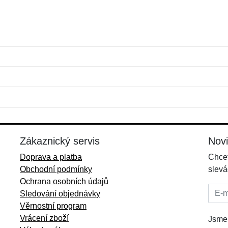
Jméno:
E-mail:
*
*
E-mail:
*
Zákaznický servis
Nov
Doprava a platba
Chcet
Obchodní podmínky
slevá
Ochrana osobních údajů
E-mai
Sledování objednávky
Věrnostní program
Vrácení zboží
Jsme 