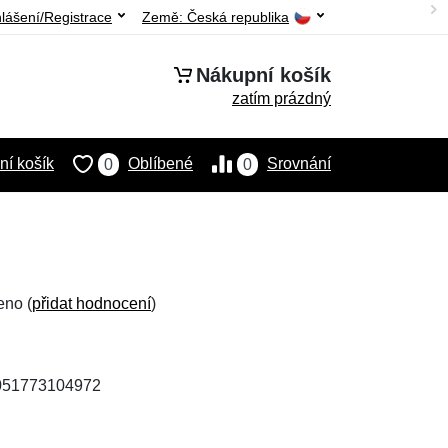
hlášení/Registrace
Země:
Česká republika
Nákupní košík
zatím prázdný
í košík
Oblíbené
Srovnání
0
0
eno (
přidat hodnocení
)
4051773104972