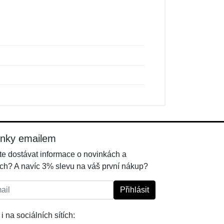
inky emailem
e dostávat informace o novinkách a
ch? A navíc 3% slevu na váš první nákup?
l:
Přihlásit
i na sociálních sítích: