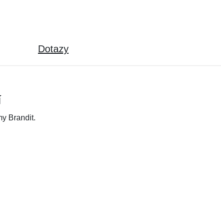
Dotazy
í
y Brandit.