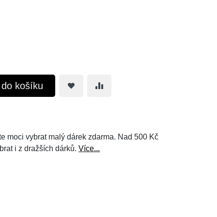
t do košíku
e moci vybrat malý dárek zdarma. Nad 500 Kč
brat i z dražších dárků.
Více...