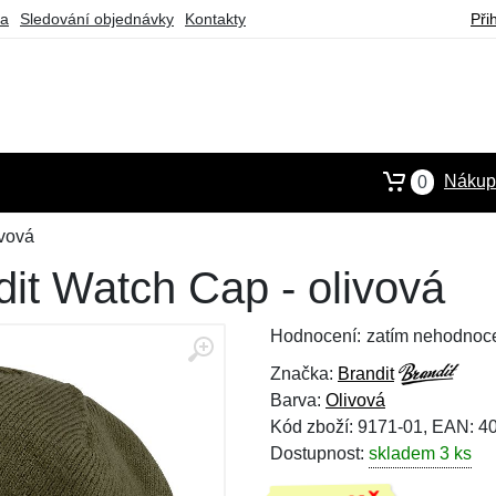
ba
Sledování objednávky
Kontakty
Při
Nákupn
0
ivová
it Watch Cap - olivová
Hodnocení:
zatím nehodnoc
Značka:
Brandit
Barva:
Olivová
Kód zboží: 9171-01, EAN: 
Dostupnost:
skladem 3 ks