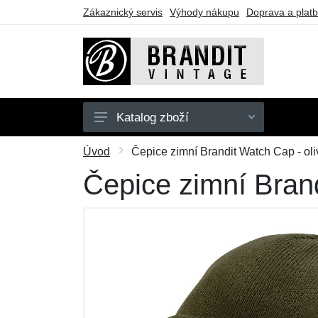
Zákaznický servis
Výhody nákupu
Doprava a plat
Katalog zboží
Pánské
Úvod
Čepice zimní Brandit Watch Cap - ol
Dámské
Čepice zimní Brand
Dětské
Doplňky
Obuv
Outdoor
Dárkové poukazy