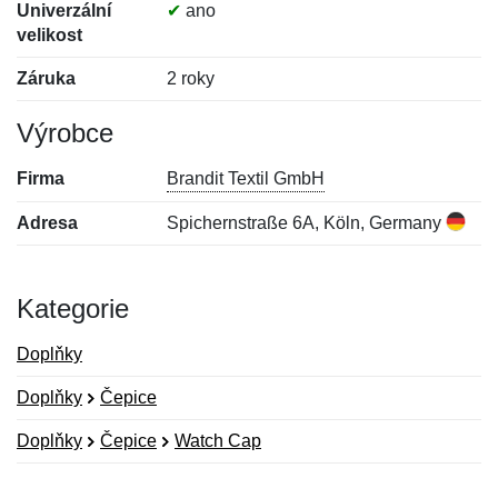
Univerzální
✔
ano
velikost
Záruka
2 roky
Výrobce
Firma
Brandit Textil GmbH
Adresa
Spichernstraße 6A, Köln, Germany
Kategorie
Doplňky
Doplňky
Čepice
Doplňky
Čepice
Watch Cap
Nová recenze
Nový dotaz