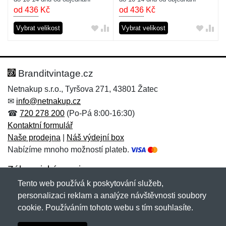
od 436
Kč
od 436
Kč
Vybrat velikost
Vybrat velikost
Branditvintage.cz
Netnakup s.r.o., Tyršova 271, 43801 Žatec
✉
info@netnakup.cz
☎
720 278 200
(Po-Pá 8:00-16:30)
Kontaktní formulář
Naše prodejna
|
Náš výdejní box
Nabízíme mnoho možností plateb.
Zákaznický servis
Tento web používá k poskytování služeb,
Novinky emailem
personalizaci reklam a analýze návštěvnosti soubory
cookie. Používáním tohoto webu s tím souhlasíte.