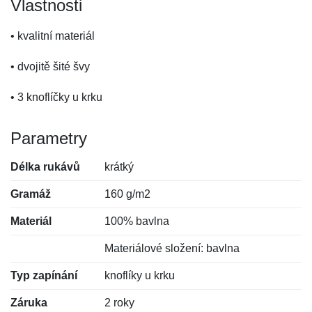
Vlastnosti
• kvalitní materiál
• dvojitě šité švy
• 3 knoflíčky u krku
Parametry
Délka rukávů
krátký
Gramáž
160 g/m2
Materiál
100% bavlna
Materiálové složení: bavlna
Typ zapínání
knoflíky u krku
Záruka
2 roky