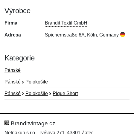
Výrobce
Firma
Brandit Textil GmbH
Adresa
Spichernstraße 6A, Köln, Germany
Kategorie
Pánské
Pánské
Polokošile
Pánské
Polokošile
Pique Short
Nová recenze
Nový dotaz
Hodnocení:
Jméno:
*
*
Branditvintage.cz
Netnakup s.r.o., Tyršova 271, 43801 Žatec