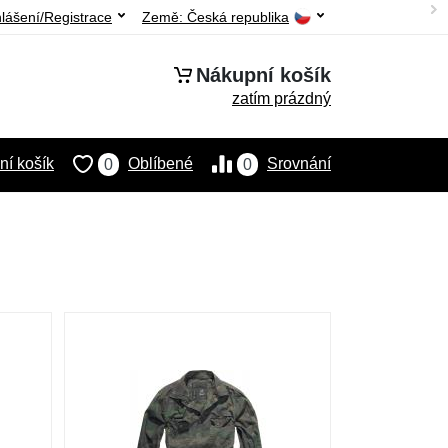
hlášení/Registrace
Země:
Česká republika
Nákupní košík
zatím prázdný
í košík
Oblíbené
Srovnání
0
0