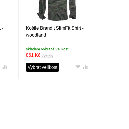
 -
Košile Brandit SlimFit Shirt -
woodland
skladem vybrané velikosti
861
Kč
897 Kč
Vybrat velikost