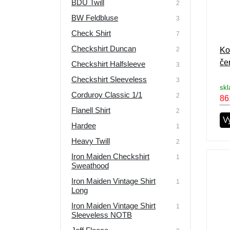
BDU Twill
2
Výprodej
BW Feldbluse
3
Check Shirt
7
Checkshirt Duncan
2
Koš
če
Checkshirt Halfsleeve
3
Checkshirt Sleeveless
3
skl
Corduroy Classic 1/1
2
86
Flanell Shirt
2
Vy
Hardee
1
Heavy Twill
2
Iron Maiden Checkshirt
1
Sweathood
Iron Maiden Vintage Shirt
1
Long
Iron Maiden Vintage Shirt
1
Sleeveless NOTB