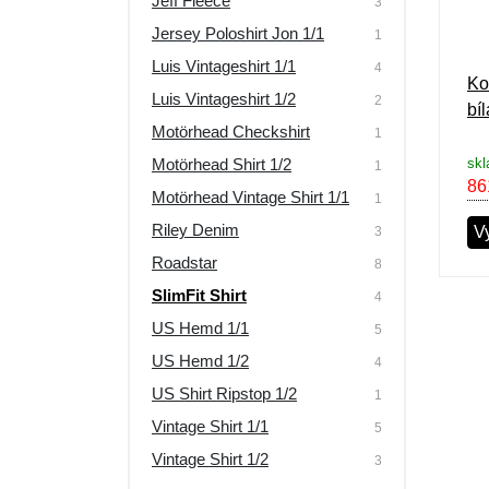
Jeff Fleece
3
Jersey Poloshirt Jon 1/1
1
Luis Vintageshirt 1/1
4
Koš
Luis Vintageshirt 1/2
2
bíl
Motörhead Checkshirt
1
Motörhead Shirt 1/2
skl
1
86
Motörhead Vintage Shirt 1/1
1
Riley Denim
Vy
3
Roadstar
8
SlimFit Shirt
4
US Hemd 1/1
5
US Hemd 1/2
4
US Shirt Ripstop 1/2
1
Vintage Shirt 1/1
5
Vintage Shirt 1/2
3