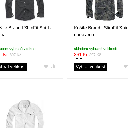
ile Brandit SlimFit Shirt -
Košile Brandit SlimFit Shirt
rná
darkcamo
adem vybrané velikosti
skladem vybrané velikosti
1
Kč
861
Kč
897 Kč
897 Kč
brat velikost
Vybrat velikost