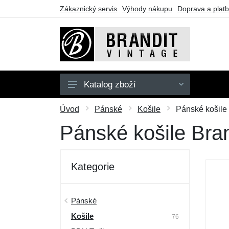
Zákaznický servis
Výhody nákupu
Doprava a plat
Katalog zboží
Pánské
Úvod
Pánské
Košile
Pánské košile 
Dámské
Pánské košile Brand
Dětské
Doplňky
Kategorie
Obuv
Outdoor
Pánské
Košile
Dárkové poukazy
76