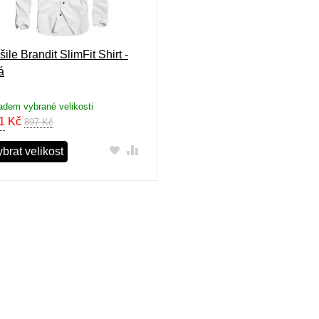
ile Brandit SlimFit Shirt -
á
adem vybrané velikosti
1
Kč
897 Kč
brat velikost