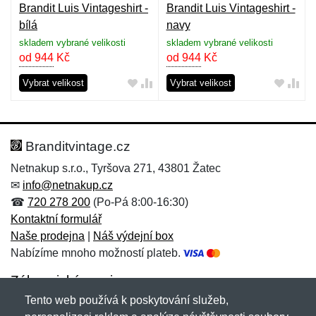
Brandit Luis Vintageshirt -
Brandit Luis Vintageshirt -
bílá
navy
skladem vybrané velikosti
skladem vybrané velikosti
od 944
Kč
od 944
Kč
Vybrat velikost
Vybrat velikost
Branditvintage.cz
Netnakup s.r.o., Tyršova 271, 43801 Žatec
✉
info@netnakup.cz
☎
720 278 200
(Po-Pá 8:00-16:30)
Kontaktní formulář
Naše prodejna
|
Náš výdejní box
Nabízíme mnoho možností plateb.
Zákaznický servis
Tento web používá k poskytování služeb,
Novinky emailem