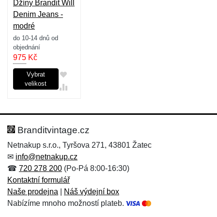
Džíny Brandit Will
Denim Jeans -
modré
do 10-14 dnů od
objednání
975
Kč
Vybrat
velikost
Branditvintage.cz
Netnakup s.r.o., Tyršova 271, 43801 Žatec
✉
info@netnakup.cz
☎
720 278 200
(Po-Pá 8:00-16:30)
Kontaktní formulář
Naše prodejna
|
Náš výdejní box
Nabízíme mnoho možností plateb.