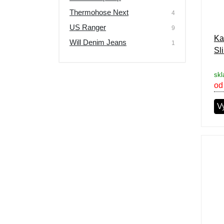
Thermohose Next
4
US Ranger
9
Ka
Will Denim Jeans
1
Sl
skl
od
Vy