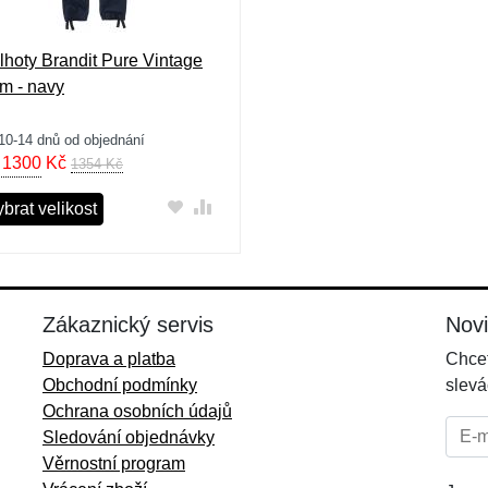
lhoty Brandit Pure Vintage
im - navy
10-14 dnů od objednání
 1300
Kč
1354 Kč
brat velikost
Zákaznický servis
Nov
Doprava a platba
Chcet
Obchodní podmínky
slevá
Ochrana osobních údajů
E-mai
Sledování objednávky
Věrnostní program