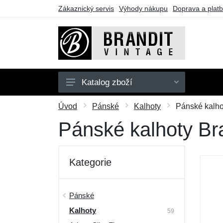
Zákaznický servis
Výhody nákupu
Doprava a plat
Katalog zboží
Pánské
Úvod
Pánské
Kalhoty
Pánské kalho
Dámské
Pánské kalhoty Br
Dětské
Doplňky
Kategorie
Obuv
Outdoor
Pánské
Kalhoty
Dárkové poukazy
59