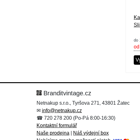
Ka
Sl
do 
od
Vy
Branditvintage.cz
Netnakup s.r.o., Tyršova 271, 43801 Žatec
✉
info@netnakup.cz
☎ 720 278 200 (Po-Pá 8:00-16:30)
Kontaktní formulář
Naše prodejna
|
Náš výdejní box