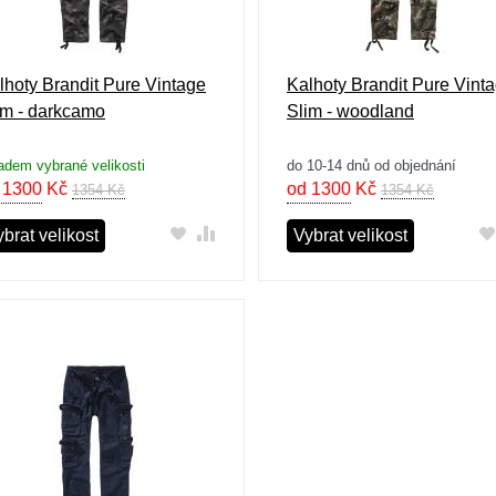
lhoty Brandit Pure Vintage
Kalhoty Brandit Pure Vint
im - darkcamo
Slim - woodland
adem vybrané velikosti
do 10-14 dnů od objednání
 1300
Kč
od 1300
Kč
1354 Kč
1354 Kč
brat velikost
Vybrat velikost