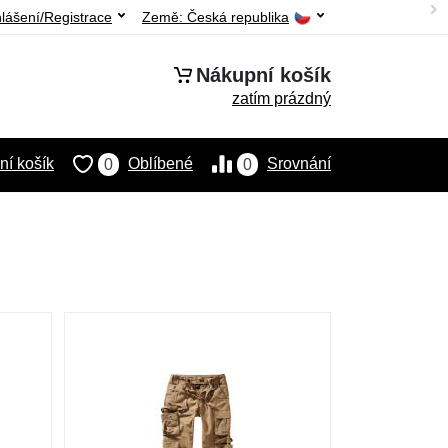
hlášení/Registrace
Země:
Česká republika
Nákupní košík
zatím prázdný
í košík
Oblíbené
Srovnání
0
0