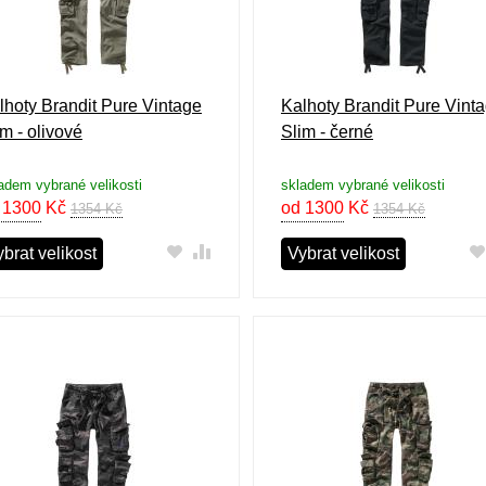
lhoty Brandit Pure Vintage
Kalhoty Brandit Pure Vint
im - olivové
Slim - černé
adem vybrané velikosti
skladem vybrané velikosti
 1300
Kč
od 1300
Kč
1354 Kč
1354 Kč
brat velikost
Vybrat velikost