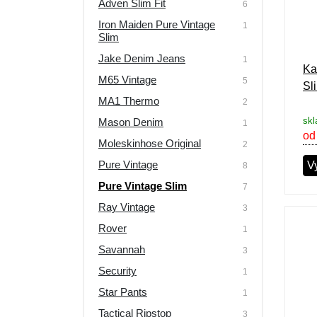
Adven Slim Fit
6
Výprodej
Iron Maiden Pure Vintage
1
Slim
Jake Denim Jeans
1
Ka
M65 Vintage
5
Sl
MA1 Thermo
2
skl
Mason Denim
1
od
Moleskinhose Original
2
Pure Vintage
Vy
8
Pure Vintage Slim
7
Ray Vintage
3
Rover
1
Savannah
3
Security
1
Star Pants
1
Tactical Ripstop
3