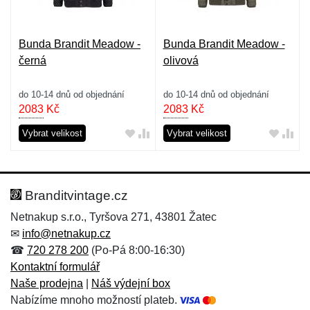
Bunda Brandit Meadow -
Bunda Brandit Meadow -
černá
olivová
do 10-14 dnů od objednání
do 10-14 dnů od objednání
2083
Kč
2083
Kč
Vybrat velikost
Vybrat velikost
Branditvintage.cz
Netnakup s.r.o., Tyršova 271, 43801 Žatec
✉
info@netnakup.cz
☎
720 278 200
(Po-Pá 8:00-16:30)
Kontaktní formulář
Naše prodejna
|
Náš výdejní box
Nabízíme mnoho možností plateb.