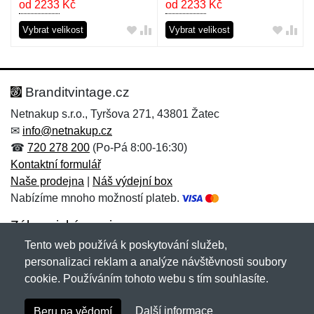
od 2233
Kč
od 2233
Kč
Vybrat velikost
Vybrat velikost
Branditvintage.cz
Netnakup s.r.o., Tyršova 271, 43801 Žatec
✉
info@netnakup.cz
☎
720 278 200
(Po-Pá 8:00-16:30)
Kontaktní formulář
Naše prodejna
|
Náš výdejní box
Nabízíme mnoho možností plateb.
Zákaznický servis
Tento web používá k poskytování služeb,
Novinky emailem
personalizaci reklam a analýze návštěvnosti soubory
cookie. Používáním tohoto webu s tím souhlasíte.
Copyright © 2007-2026 (19 let s vámi)
Netnakup.cz
&
Další informace
Beru na vědomí