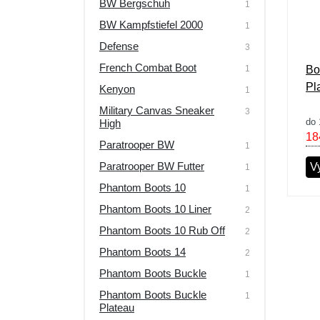
BW Bergschuh
1
Výprodej
BW Kampfstiefel 2000
1
Defense
3
French Combat Boot
1
Bo
Pl
Kenyon
1
Military Canvas Sneaker
3
do 
High
18
Paratrooper BW
1
Paratrooper BW Futter
Vy
1
Phantom Boots 10
1
Phantom Boots 10 Liner
2
Phantom Boots 10 Rub Off
2
Phantom Boots 14
2
Phantom Boots Buckle
1
Phantom Boots Buckle
1
Plateau