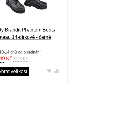
ty Brandit Phantom Boots
ateau 14-dírkové - černé
10-14 dnů od objednání
49
Kč
1926 Kč
brat velikost