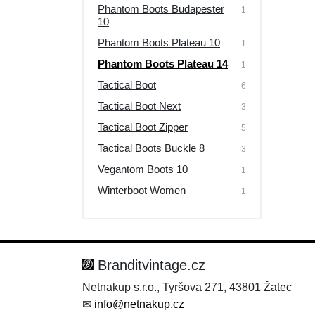
Phantom Boots Budapester
1
10
Phantom Boots Plateau 10
1
Phantom Boots Plateau 14
1
Tactical Boot
6
Tactical Boot Next
3
Tactical Boot Zipper
5
Tactical Boots Buckle 8
3
Vegantom Boots 10
1
Winterboot Women
1
Branditvintage.cz
Netnakup s.r.o., Tyršova 271, 43801 Žatec
✉
info@netnakup.cz