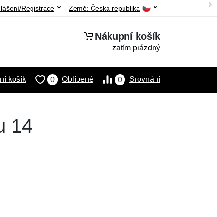
hlášení/Registrace
Země:
Česká republika
Nákupní košík
zatím prázdný
í košík
Oblíbené
Srovnání
0
0
u 14