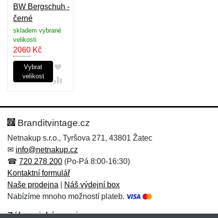
BW Bergschuh -
černé
skladem vybrané
velikosti
2060
Kč
Vybrat
velikost
Branditvintage.cz
Netnakup s.r.o., Tyršova 271, 43801 Žatec
✉
info@netnakup.cz
☎
720 278 200
(Po-Pá 8:00-16:30)
Kontaktní formulář
Naše prodejna
|
Náš výdejní box
Nabízíme mnoho možností plateb.
Zákaznický servis