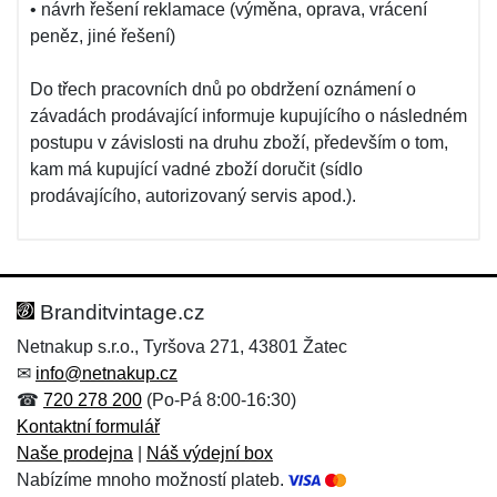
• návrh řešení reklamace (výměna, oprava, vrácení
peněz, jiné řešení)
Do třech pracovních dnů po obdržení oznámení o
závadách prodávající informuje kupujícího o následném
postupu v závislosti na druhu zboží, především o tom,
kam má kupující vadné zboží doručit (sídlo
prodávajícího, autorizovaný servis apod.).
Branditvintage.cz
Netnakup s.r.o., Tyršova 271, 43801 Žatec
✉
info@netnakup.cz
☎
720 278 200
(Po-Pá 8:00-16:30)
Kontaktní formulář
Naše prodejna
|
Náš výdejní box
Nabízíme mnoho možností plateb.