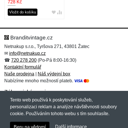
728
Kč
Vložit do košíku
Branditvintage.cz
Netnakup s.r.o., Tyršova 271, 43801 Žatec
✉
info@netnakup.cz
☎
720 278 200
(Po-Pá 8:00-16:30)
Kontaktní formulář
Naše prodejna
|
Náš výdejní box
Nabízíme mnoho možností plateb.
Zákaznický servis
Tento web používá k poskytování služeb,
Novinky emailem
personalizaci reklam a analýze návštěvnosti soubory
cookie. Používáním tohoto webu s tím souhlasíte.
Copyright © 2007-2026 (19 let s vámi)
Netnakup.cz
&
Další informace
Beru na vědomí