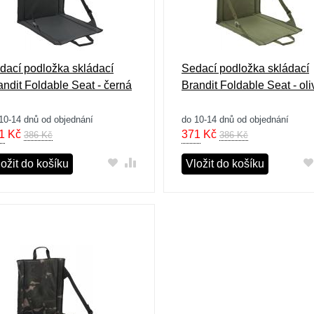
dací podložka skládací
Sedací podložka skládací
andit Foldable Seat - černá
Brandit Foldable Seat - ol
10-14 dnů od objednání
do 10-14 dnů od objednání
1
Kč
371
Kč
386 Kč
386 Kč
ožit do košíku
Vložit do košíku