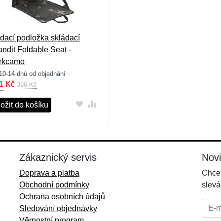
dací podložka skládací
andit Foldable Seat -
rkcamo
10-14 dnů od objednání
1
Kč
386 Kč
ožit do košíku
Zákaznický servis
Nov
Doprava a platba
Chcet
Obchodní podmínky
slevá
Ochrana osobních údajů
E-mai
Sledování objednávky
Věrnostní program