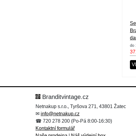
Se
Br
da
do 
37
Vl
Branditvintage.cz
Netnakup s.r.o., Tyršova 271, 43801 Žatec
✉
info@netnakup.cz
☎ 720 278 200 (Po-Pá 8:00-16:30)
Kontaktní formulář
Naše prodejna
|
Náš výdejní box