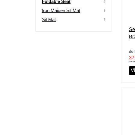
Foldable Seat
4
Výprodej
Iron Maiden Sit Mat
1
Sit Mat
7
Se
Br
do 
37
Vl