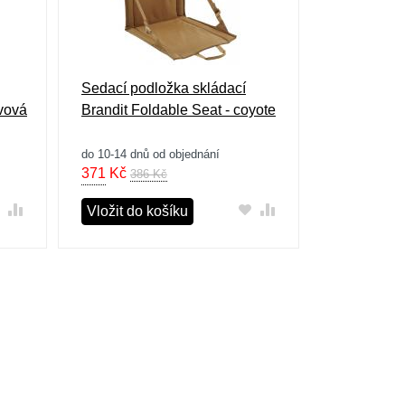
Sedací podložka skládací
ivová
Brandit Foldable Seat - coyote
do 10-14 dnů od objednání
371
Kč
386 Kč
Vložit do košíku