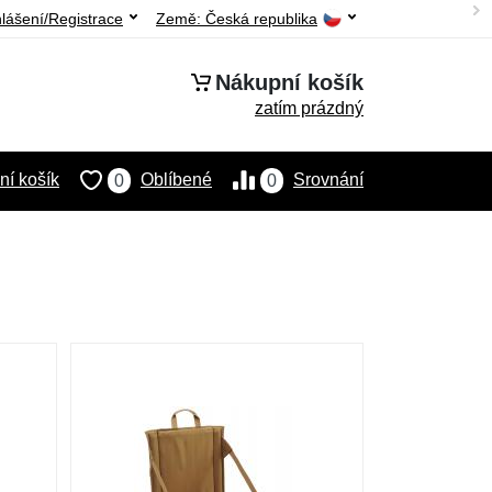
hlášení/Registrace
Země:
Česká republika
Nákupní košík
zatím prázdný
í košík
Oblíbené
Srovnání
0
0