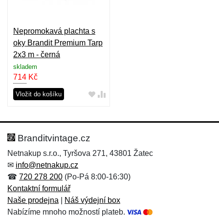
Nepromokavá plachta s
oky Brandit Premium Tarp
2x3 m - černá
skladem
714
Kč
Vložit do košíku
Branditvintage.cz
Netnakup s.r.o., Tyršova 271, 43801 Žatec
✉
info@netnakup.cz
☎
720 278 200
(Po-Pá 8:00-16:30)
Kontaktní formulář
Naše prodejna
|
Náš výdejní box
Nabízíme mnoho možností plateb.