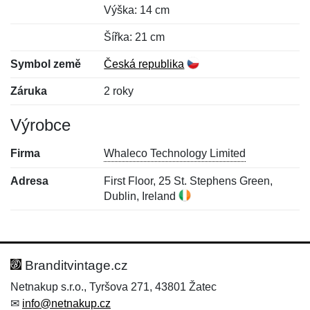
Výška: 14 cm
Šířka: 21 cm
Symbol země
Česká republika
Záruka
2 roky
Výrobce
Firma
Whaleco Technology Limited
Adresa
First Floor, 25 St. Stephens Green,
Dublin, Ireland
Nová recenze
Nový dotaz
Hodnocení:
Jméno:
*
*
Branditvintage.cz
Netnakup s.r.o., Tyršova 271, 43801 Žatec
✉
info@netnakup.cz