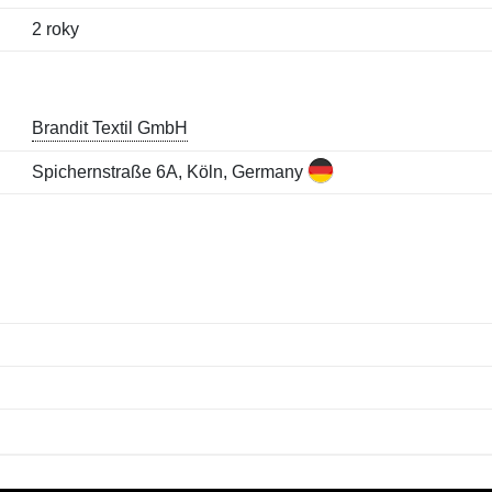
2 roky
Brandit Textil GmbH
Spichernstraße 6A, Köln, Germany
Jméno:
E-mail:
*
*
E-mail:
*