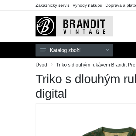
Zákaznický servis
Výhody nákupu
Doprava a plat
Katalog zboží
Pánské
Úvod
Triko s dlouhým rukávem Brandit Pre
Dámské
Triko s dlouhým r
Dětské
digital
Doplňky
Obuv
Outdoor
Dárkové poukazy