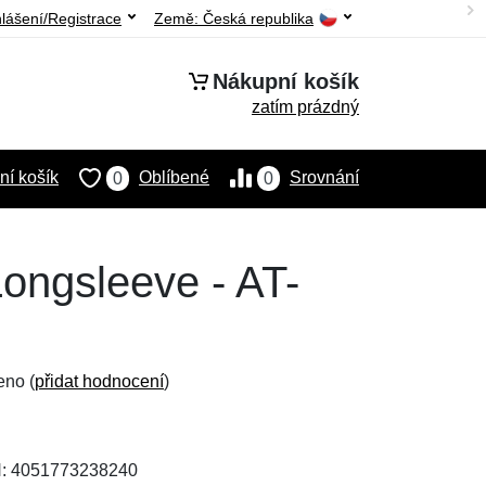
hlášení/Registrace
Země:
Česká republika
Nákupní košík
zatím prázdný
í košík
Oblíbené
Srovnání
0
0
ongsleeve - AT-
eno (
přidat hodnocení
)
N: 4051773238240