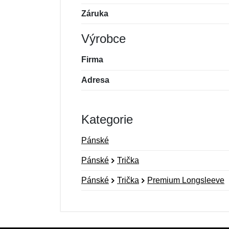
Záruka
Výrobce
Firma
Adresa
Kategorie
Pánské
Pánské
Trička
Pánské
Trička
Premium Longsleeve
Nová recenze
Nový dotaz
Hodnocení:
Jméno:
*
*