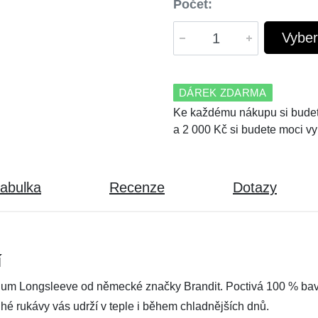
Počet:
Vyber
DÁREK ZDARMA
Ke každému nákupu si budet
a 2 000 Kč si budete moci vy
tabulka
Recenze
Dotazy
í
um Longsleeve od německé značky Brandit. Poctivá 100 % bav
uhé rukávy vás udrží v teple i během chladnějších dnů.