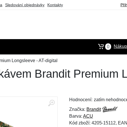
ba
Sledování objednávky
Kontakty
Při
Nákupn
0
mium Longsleeve - AT-digital
ukávem Brandit Premium L
Hodnocení:
zatím nehodnoc
Značka:
Brandit
Barva:
ACU
Kód zboží: 4205-15112, EA