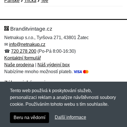
Pánské
Trička
Tee
Nová recenze
Nový dotaz
Hodnocení:
Jméno:
*
*
Branditvintage.cz
Netnakup s.r.o., Tyršova 271, 43801 Žatec
✉
info@netnakup.cz
Jméno:
E-mail:
*
*
☎
720 278 200
(Po-Pá 8:00-16:30)
Kontaktní formulář
Naše prodejna
|
Náš výdejní box
Nabízíme mnoho možností plateb.
E-mail:
*
Zpráva
*
Zákaznický servis
Tento web používá k poskytování služeb,
Novinky emailem
personalizaci reklam a analýze návštěvnosti soubory
cookie. Používáním tohoto webu s tím souhlasíte.
Zpráva
*
Copyright © 2007-2026 (19 let s vámi)
Netnakup.cz
&
Další informace
Beru na vědomí
NetIQ
. Všechna práva vyhrazena.