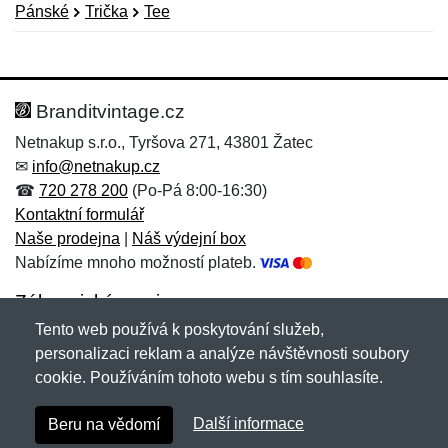
Pánské
Trička
Tee
Nová recenze
Nový dotaz
Hodnocení:
Jméno:
*
*
Branditvintage.cz
Netnakup s.r.o., Tyršova 271, 43801 Žatec
✉
info@netnakup.cz
Jméno:
E-mail:
*
*
☎
720 278 200
(Po-Pá 8:00-16:30)
Kontaktní formulář
Naše prodejna
|
Náš výdejní box
Nabízíme mnoho možností plateb.
E-mail:
*
Zpráva
*
Zákaznický servis
Tento web používá k poskytování služeb,
Novinky emailem
personalizaci reklam a analýze návštěvnosti soubory
cookie. Používáním tohoto webu s tím souhlasíte.
Zpráva
*
Copyright © 2007-2026 (19 let s vámi)
Netnakup.cz
&
Další informace
Beru na vědomí
NetIQ
. Všechna práva vyhrazena.