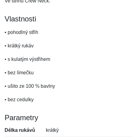
Ve střihu Crew Neck.
Vlastnosti
• pohodlný střih
• krátký rukáv
• s kulatým výstřihem
• bez límečku
• ušito ze 100 % bavlny
• bez cedulky
Parametry
Délka rukávů
krátký