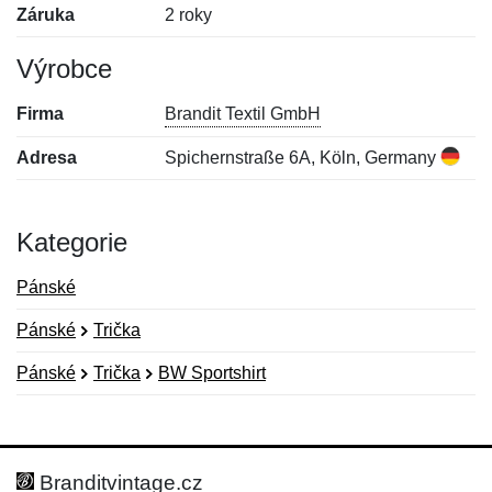
Záruka
2 roky
Výrobce
Firma
Brandit Textil GmbH
Adresa
Spichernstraße 6A, Köln, Germany
Kategorie
Pánské
Pánské
Trička
Pánské
Trička
BW Sportshirt
Nová recenze
Nový dotaz
Hodnocení:
Jméno:
*
*
Branditvintage.cz