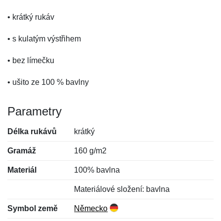
• krátký rukáv
• s kulatým výstřihem
• bez límečku
• ušito ze 100 % bavlny
Parametry
Délka rukávů
krátký
Gramáž
160 g/m2
Materiál
100% bavlna
Materiálové složení: bavlna
Symbol země
Německo