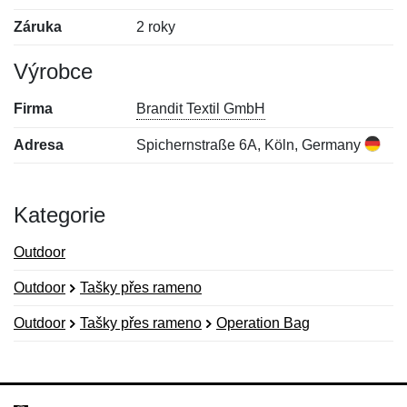
Záruka
2 roky
Výrobce
Firma
Brandit Textil GmbH
Adresa
Spichernstraße 6A, Köln, Germany
Kategorie
Outdoor
Outdoor
Tašky přes rameno
Outdoor
Tašky přes rameno
Operation Bag
Nová recenze
Nový dotaz
Hodnocení:
Jméno:
*
*