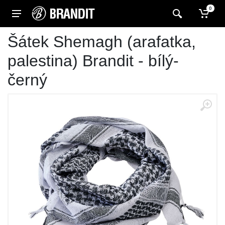
0
Šátek Shemagh (arafatka,
palestina) Brandit - bílý-
černý