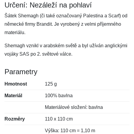
Určení: Nezáleží na pohlaví
Šátek Shemagh (či také označovaný Palestina a Scarf) od
německé firmy Brandit. Je vyrobený z velmi příjemného
materiálu.
Shemagh vznikl v arabském světě a byl užíván anglickými
vojáky SAS po 2. světové válce.
Parametry
Hmotnost
125 g
Materiál
100% bavlna
Materiálové složení: bavlna
Rozměry
110 x 110 cm
Výška: 110 cm = 1,10 m