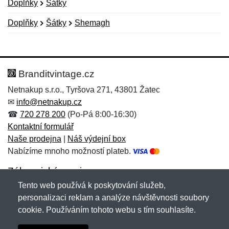
Doplňky
Šátky
Doplňky
Šátky
Shemagh
Nová recenze
Nový dotaz
Hodnocení:
Jméno:
*
*
Branditvintage.cz
Netnakup s.r.o., Tyršova 271, 43801 Žatec
✉
info@netnakup.cz
Jméno:
E-mail:
*
*
☎
720 278 200
(Po-Pá 8:00-16:30)
Kontaktní formulář
Naše prodejna
|
Náš výdejní box
Nabízíme mnoho možností plateb.
E-mail:
*
Zpráva
*
Zákaznický servis
Tento web používá k poskytování služeb,
Novinky emailem
personalizaci reklam a analýze návštěvnosti soubory
cookie. Používáním tohoto webu s tím souhlasíte.
Zpráva
*