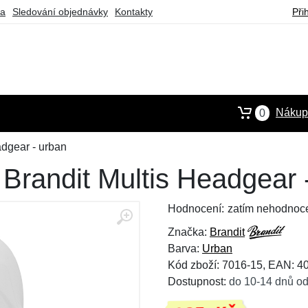
ba
Sledování objednávky
Kontakty
Při
Nákupn
0
adgear - urban
 Brandit Multis Headgear 
Hodnocení:
zatím nehodnoc
Značka:
Brandit
Barva:
Urban
Kód zboží: 7016-15, EAN: 
Dostupnost:
do 10-14 dnů od