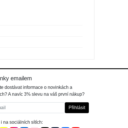
inky emailem
e dostávat informace o novinkách a
ch? A navíc 3% slevu na váš první nákup?
l:
Přihlásit
i na sociálních sítích: