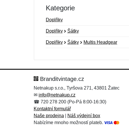
Kategorie
Doplňky
Doplňky
Šátky
Doplňky
Šátky
Multis Headgear
Nová recenze
Nový dotaz
Hodnocení:
Jméno:
*
*
Branditvintage.cz
Netnakup s.r.o., Tyršova 271, 43801 Žatec
✉
info@netnakup.cz
Zpráva
Zpráva
*
*
☎ 720 278 200 (Po-Pá 8:00-16:30)
Kontaktní formulář
Naše prodejna
|
Náš výdejní box
Nabízíme mnoho možností plateb.