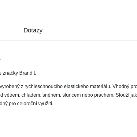
Dotazy
í
é značky Brandit.
e vyrobený z rychleschnoucího elastického materiálu. Vhodný pro
ed větrem, chladem, sněhem, sluncem nebo prachem. Slouží jako 
dný pro celoroční využití.