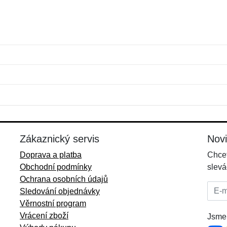
Jméno:
E-mail:
*
*
E-mail:
*
Zákaznický servis
Nov
Doprava a platba
Chcet
Obchodní podmínky
slevá
Ochrana osobních údajů
E-mai
Sledování objednávky
Věrnostní program
Vrácení zboží
Jsme 