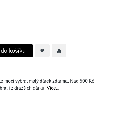
t do košíku
e moci vybrat malý dárek zdarma. Nad 500 Kč
brat i z dražších dárků.
Více...