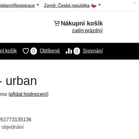
hlášení/Registrace
Země:
Česká republika
Nákupní košík
zatím prázdný
í košík
Oblíbené
Srovnání
0
0
- urban
eno (
přidat hodnocení
)
4051773135136
 objednání