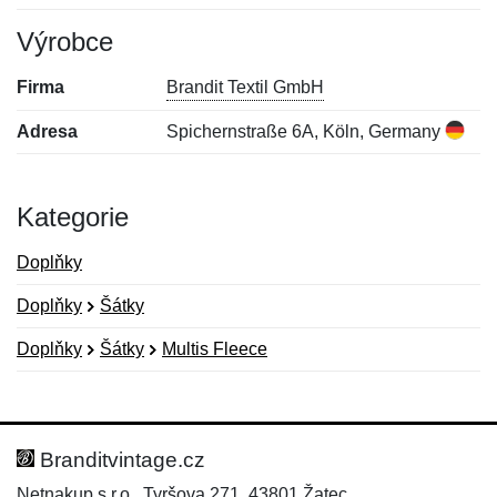
Výrobce
Firma
Brandit Textil GmbH
Adresa
Spichernstraße 6A, Köln, Germany
Kategorie
Doplňky
Doplňky
Šátky
Doplňky
Šátky
Multis Fleece
Nová recenze
Nový dotaz
Hodnocení:
Jméno:
*
*
Branditvintage.cz
Netnakup s.r.o., Tyršova 271, 43801 Žatec