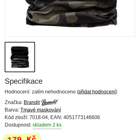
Specifikace
Hodnocení:
zatím nehodnoceno (
přidat hodnocení
)
Značka:
Brandit
Barva:
Tmavé maskování
Kód zboží: 7018-04, EAN: 4051773146606
Dostupnost:
skladem 2 ks