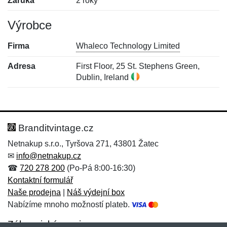
Záruka
2 roky
Výrobce
Firma
Whaleco Technology Limited
Adresa
First Floor, 25 St. Stephens Green,
Dublin, Ireland
Nová recenze
Nový dotaz
Hodnocení:
Jméno:
*
*
Branditvintage.cz
Netnakup s.r.o., Tyršova 271, 43801 Žatec
✉
info@netnakup.cz
Jméno:
E-mail:
*
*
☎
720 278 200
(Po-Pá 8:00-16:30)
Kontaktní formulář
Naše prodejna
|
Náš výdejní box
Nabízíme mnoho možností plateb.
E-mail:
*
Zpráva
*
Zákaznický servis