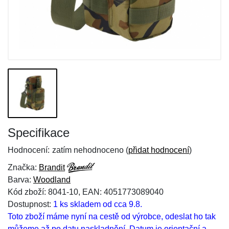
Specifikace
Hodnocení:
zatím nehodnoceno (
přidat hodnocení
)
Značka:
Brandit
Barva:
Woodland
Kód zboží: 8041-10, EAN: 4051773089040
Dostupnost:
1 ks skladem od cca 9.8.
Toto zboží máme nyní na cestě od výrobce, odeslat ho tak
můžeme až po datu naskladnění. Datum je orientační a