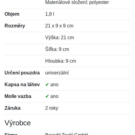
Materiálové složení: polyester
Objem
1,8 l
Rozměry
21 x 9 x 9 cm
Výška: 21 cm
Šířka: 9 cm
Hloubka: 9 cm
Určení pouzdra
univerzální
Kapsa na láhev
✔
ano
Molle vazba
✔
ano
Záruka
2 roky
Výrobce