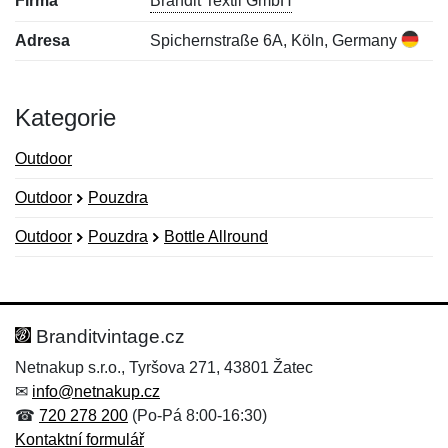
Firma
Brandit Textil GmbH
Adresa
Spichernstraße 6A, Köln, Germany
Kategorie
Outdoor
Outdoor
Pouzdra
Outdoor
Pouzdra
Bottle Allround
Nová recenze
Nový dotaz
Hodnocení:
Jméno:
*
*
Branditvintage.cz
Netnakup s.r.o., Tyršova 271, 43801 Žatec
✉
info@netnakup.cz
Jméno:
E-mail:
*
*
☎
720 278 200
(Po-Pá 8:00-16:30)
Kontaktní formulář