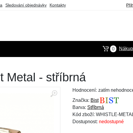
ba
Sledování objednávky
Kontakty
Při
Nákupn
0
t Metal - stříbrná
Hodnocení:
zatím nehodnoc
Značka:
Bist
Barva:
Stříbrná
Kód zboží: WHISTLE-META
Dostupnost:
nedostupné