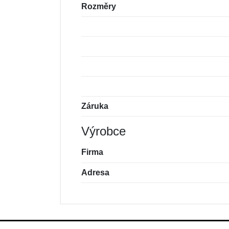
Rozměry
Záruka
Výrobce
Firma
Adresa
Nová recenze
Nový dotaz
Hodnocení:
Jméno:
*
*