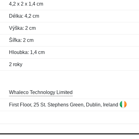
4,2 x 2 x 1,4 cm
Délka: 4,2 cm
Výška: 2 cm
Šířka: 2 cm
Hloubka: 1,4 cm
2 roky
Whaleco Technology Limited
First Floor, 25 St. Stephens Green, Dublin, Ireland
Jméno:
E-mail:
*
*
E-mail:
*