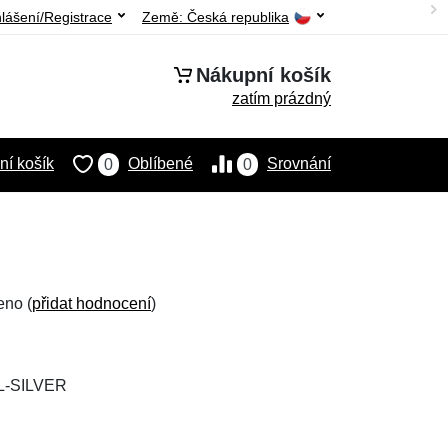
hlášení/Registrace
Země:
Česká republika
Nákupní košík
zatím prázdný
í košík
Oblíbené
Srovnání
0
0
eno (
přidat hodnocení
)
L-SILVER