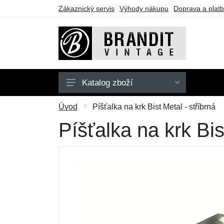
Zákaznický servis
Výhody nákupu
Doprava a plat
Katalog zboží
Pánské
Úvod
Píšťalka na krk Bist Metal - stříbrná
Dámské
Píšťalka na krk Bis
Dětské
Doplňky
Obuv
Outdoor
Dárkové poukazy