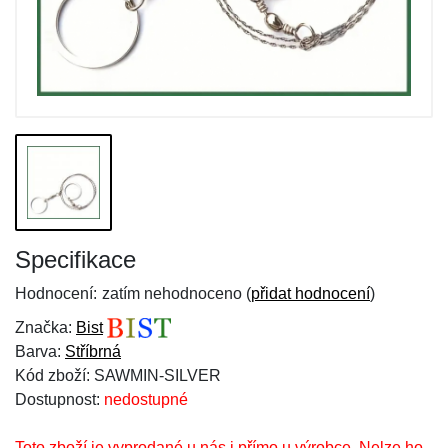
Specifikace
Hodnocení:
zatím nehodnoceno (
přidat hodnocení
)
Značka:
Bist
Barva:
Stříbrná
Kód zboží: SAWMIN-SILVER
Dostupnost:
nedostupné
Toto zboží je vyprodané u nás i přímo u výrobce. Nelze ho