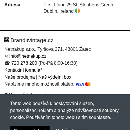
Adresa
First Floor, 25 St. Stephens Green,
Dublin, Ireland
Nová recenze
Nový dotaz
Hodnocení:
Jméno:
*
*
Branditvintage.cz
Netnakup s.r.o., Tyršova 271, 43801 Žatec
✉
info@netnakup.cz
Jméno:
E-mail:
*
*
☎
720 278 200
(Po-Pá 8:00-16:30)
Kontaktní formulář
Naše prodejna
|
Náš výdejní box
Nabízíme mnoho možností plateb.
E-mail:
*
Zpráva
*
Zákaznický servis
Tento web používá k poskytování služeb,
Novinky emailem
personalizaci reklam a analýze návštěvnosti soubory
cookie. Používáním tohoto webu s tím souhlasíte.
Zpráva
*
Copyright © 2007-2026 (19 let s vámi)
Netnakup.cz
&