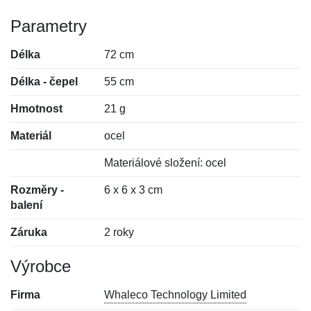
Parametry
Délka
72 cm
Délka - čepel
55 cm
Hmotnost
21 g
Materiál
ocel
Materiálové složení: ocel
Rozměry -
6 x 6 x 3 cm
balení
Záruka
2 roky
Výrobce
Firma
Whaleco Technology Limited