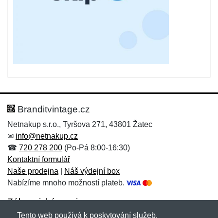
Branditvintage.cz
Netnakup s.r.o., Tyršova 271, 43801 Žatec
✉
info@netnakup.cz
☎
720 278 200
(Po-Pá 8:00-16:30)
Kontaktní formulář
Naše prodejna
|
Náš výdejní box
Nabízíme mnoho možností plateb.
Zákaznický servis
Tento web používá k poskytování služeb,
Novinky emailem