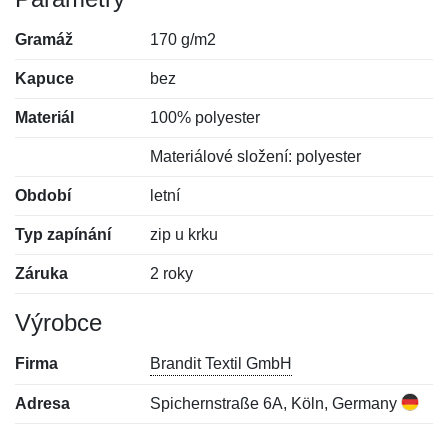
Gramáž
170 g/m2
Kapuce
bez
Materiál
100% polyester
Materiálové složení: polyester
Období
letní
Typ zapínání
zip u krku
Záruka
2 roky
Výrobce
Firma
Brandit Textil GmbH
Adresa
Spichernstraße 6A, Köln, Germany