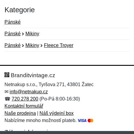
Kategorie
Pánské
Pánské
Mikiny
Pánské
Mikiny
Fleece Troyer
Nová recenze
Nový dotaz
Hodnocení:
Jméno:
*
*
Branditvintage.cz
Netnakup s.r.o., Tyršova 271, 43801 Žatec
✉
info@netnakup.cz
Jméno:
E-mail:
*
*
☎
720 278 200
(Po-Pá 8:00-16:30)
Kontaktní formulář
Naše prodejna
|
Náš výdejní box
Nabízíme mnoho možností plateb.
E-mail:
*
Zpráva
*
Zákaznický servis