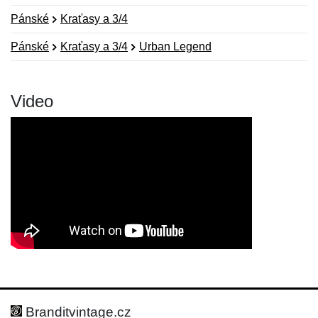
Pánské
Kraťasy a 3/4
Pánské
Kraťasy a 3/4
Urban Legend
Video
Nová recenze
Nový dotaz
Hodnocení:
Jméno:
*
*
Branditvintage.cz