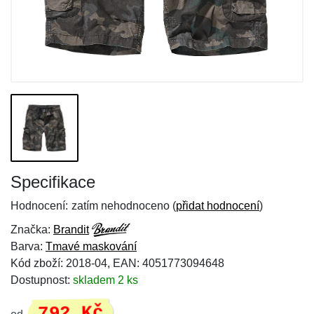
Specifikace
Hodnocení:
zatím nehodnoceno (
přidat hodnocení
)
Značka:
Brandit
Barva:
Tmavé maskování
Kód zboží: 2018-04, EAN: 4051773094648
Dostupnost:
skladem 2 ks
792 Kč