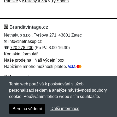
Pánské
Kraťasy a 3/4
Ty Shorts
Nová recenze
Nový dotaz
Hodnocení:
Jméno:
*
*
Branditvintage.cz
Netnakup s.r.o., Tyršova 271, 43801 Žatec
✉
info@netnakup.cz
Jméno:
E-mail:
*
*
☎
720 278 200
(Po-Pá 8:00-16:30)
Kontaktní formulář
Naše prodejna
|
Náš výdejní box
Nabízíme mnoho možností plateb.
E-mail:
*
Zpráva
*
Zákaznický servis
Tento web používá k poskytování služeb,
Novinky emailem
personalizaci reklam a analýze návštěvnosti soubory
cookie. Používáním tohoto webu s tím souhlasíte.
Zpráva
*
Copyright © 2007-2026 (19 let s vámi)
Netnakup.cz
&
Další informace
Beru na vědomí
NetIQ
. Všechna práva vyhrazena.