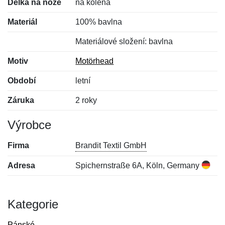
Délka na noze
na kolena
Materiál
100% bavlna
Materiálové složení: bavlna
Motiv
Motörhead
Období
letní
Záruka
2 roky
Výrobce
Firma
Brandit Textil GmbH
Adresa
Spichernstraße 6A, Köln, Germany
Kategorie
Pánské