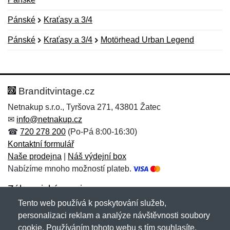
Pánské
Kraťasy a 3/4
Pánské
Kraťasy a 3/4
Motörhead Urban Legend
Nová recenze
Nový dotaz
Hodnocení:
Jméno:
*
*
Branditvintage.cz
Netnakup s.r.o., Tyršova 271, 43801 Žatec
✉
info@netnakup.cz
Jméno:
E-mail:
*
*
☎
720 278 200
(Po-Pá 8:00-16:30)
Kontaktní formulář
Naše prodejna
|
Náš výdejní box
Nabízíme mnoho možností plateb.
E-mail:
*
Zpráva
*
Zákaznický servis
Tento web používá k poskytování služeb,
Novinky emailem
personalizaci reklam a analýze návštěvnosti soubory
cookie. Používáním tohoto webu s tím souhlasíte.
Zpráva
*