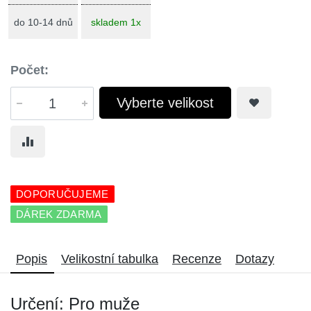
do 10-14 dnů
skladem 1x
Počet:
Vyberte velikost
DOPORUČUJEME
DÁREK ZDARMA
Popis
Velikostní tabulka
Recenze
Dotazy
Určení: Pro muže