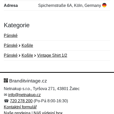
Adresa
Spichernstraße 6A, Köln, Germany
Kategorie
Pánské
Pánské
Košile
Pánské
Košile
Vintage Shirt 1/2
Nová recenze
Nový dotaz
Hodnocení:
Jméno:
*
*
Branditvintage.cz
Netnakup s.r.o., Tyršova 271, 43801 Žatec
✉
info@netnakup.cz
Jméno:
E-mail:
*
*
☎
720 278 200
(Po-Pá 8:00-16:30)
Kontaktní formulář
Naše prodejna
|
Náš výdejní box