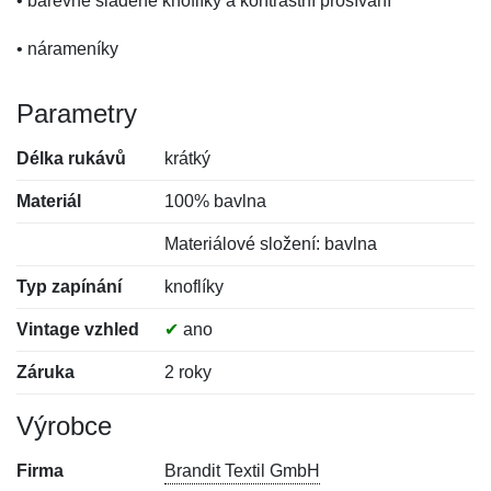
• barevně sladěné knoflíky a kontrastní prošívání
• nárameníky
Parametry
Délka rukávů
krátký
Materiál
100% bavlna
Materiálové složení: bavlna
Typ zapínání
knoflíky
Vintage vzhled
✔
ano
Záruka
2 roky
Výrobce
Firma
Brandit Textil GmbH