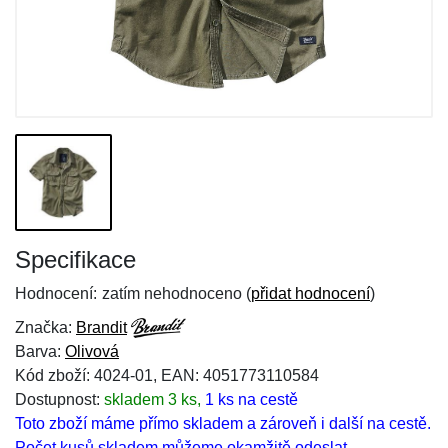
Specifikace
Hodnocení:
zatím nehodnoceno (
přidat hodnocení
)
Značka:
Brandit
Barva:
Olivová
Kód zboží: 4024-01, EAN: 4051773110584
Dostupnost:
skladem 3 ks,
1 ks na cestě
Toto zboží máme přímo skladem a zároveň i další na cestě.
Počet kusů skladem můžeme okamžitě odeslat.