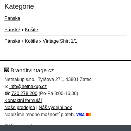
Kategorie
Pánské
Pánské
Košile
Pánské
Košile
Vintage Shirt 1/1
Nová recenze
Nový dotaz
Hodnocení:
Jméno:
*
*
Branditvintage.cz
Netnakup s.r.o., Tyršova 271, 43801 Žatec
✉
info@netnakup.cz
Jméno:
E-mail:
*
*
☎
720 278 200
(Po-Pá 8:00-16:30)
Kontaktní formulář
Naše prodejna
|
Náš výdejní box
Nabízíme mnoho možností plateb.
E-mail:
*
Zpráva
*
Zákaznický servis