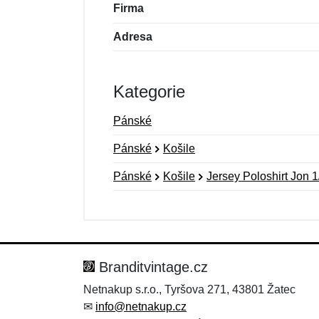
Firma
Adresa
Kategorie
Pánské
Pánské
Košile
Pánské
Košile
Jersey Poloshirt Jon 1
Nová recenze
Nový dotaz
Hodnocení:
Jméno:
*
*
Branditvintage.cz
Netnakup s.r.o., Tyršova 271, 43801 Žatec
✉
info@netnakup.cz
Zpráva
Zpráva
*
*