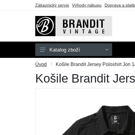
Zákaznický servis
Výhody nákupu
Doprava a plat
Katalog zboží
Pánské
Úvod
Košile Brandit Jersey Poloshirt Jon 1
Dámské
Košile Brandit Jers
Dětské
Doplňky
Obuv
Outdoor
Dárkové poukazy