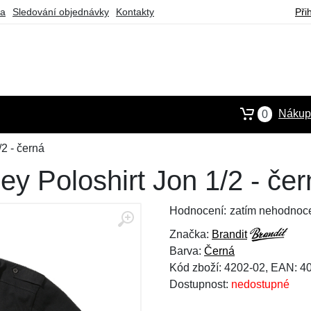
ba
Sledování objednávky
Kontakty
Při
Nákupn
0
/2 - černá
ey Poloshirt Jon 1/2 - če
Hodnocení:
zatím nehodnoc
Značka:
Brandit
Barva:
Černá
Kód zboží: 4202-02, EAN: 
Dostupnost:
nedostupné