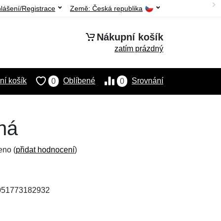
hlášení/Registrace
Země:
Česká republika
Nákupní košík
zatím prázdný
í košík
Oblíbené
Srovnání
0
0
rná
eno (
přidat hodnocení
)
4051773182932