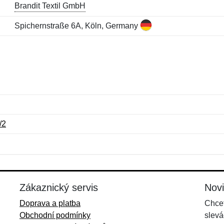
Brandit Textil GmbH
Spichernstraße 6A, Köln, Germany
/2
Jméno:
E-mail:
*
*
E-mail:
*
Zákaznický servis
Nov
Doprava a platba
Chcet
Obchodní podmínky
slevá