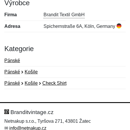
Výrobce
Firma
Brandit Textil GmbH
Adresa
Spichernstraße 6A, Köln, Germany
Kategorie
Pánské
Pánské
Košile
Pánské
Košile
Check Shirt
Nová recenze
Nový dotaz
Hodnocení:
Jméno:
*
*
Branditvintage.cz
Netnakup s.r.o., Tyršova 271, 43801 Žatec
✉
info@netnakup.cz