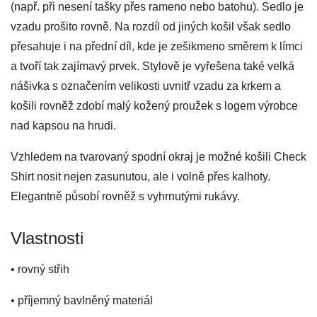
(např. při nesení tašky přes rameno nebo batohu). Sedlo je
vzadu prošito rovně. Na rozdíl od jiných košil však sedlo
přesahuje i na přední díl, kde je zešikmeno směrem k límci
a tvoří tak zajímavý prvek. Stylově je vyřešena také velká
nášivka s označením velikosti uvnitř vzadu za krkem a
košili rovněž zdobí malý kožený proužek s logem výrobce
nad kapsou na hrudi.
Vzhledem na tvarovaný spodní okraj je možné košili Check
Shirt nosit nejen zasunutou, ale i volně přes kalhoty.
Elegantně působí rovněž s vyhrnutými rukávy.
Vlastnosti
• rovný střih
• příjemný bavlněný materiál