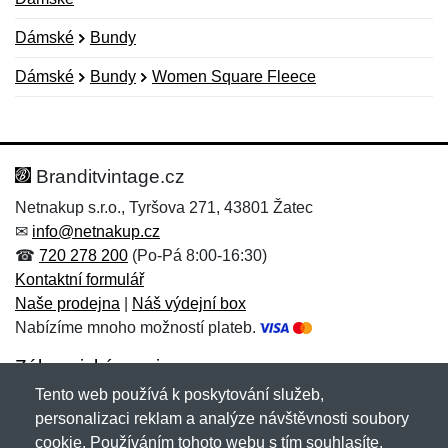
Dámské
Bundy
Dámské
Bundy
Women Square Fleece
Nová recenze
Nový dotaz
Hodnocení:
Jméno:
*
*
Branditvintage.cz
Netnakup s.r.o., Tyršova 271, 43801 Žatec
✉
info@netnakup.cz
Jméno:
E-mail:
*
*
☎
720 278 200
(Po-Pá 8:00-16:30)
Kontaktní formulář
Naše prodejna
|
Náš výdejní box
Nabízíme mnoho možností plateb.
E-mail:
*
Zpráva
*
Zákaznický servis
Tento web používá k poskytování služeb,
Novinky emailem
personalizaci reklam a analýze návštěvnosti soubory
cookie. Používáním tohoto webu s tím souhlasíte.
Zpráva
*