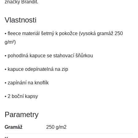
značky Brandit.
Vlastnosti
• fleece materiál šetrný k pokožce (vysoká gramáž 250
g/m²)
• pohodlná kapuce se stahovací šňůrkou
• kapuce odepínatelná na zip
• zapínání na knoflík
• 2 boční kapsy
Parametry
Gramáž
250 g/m2