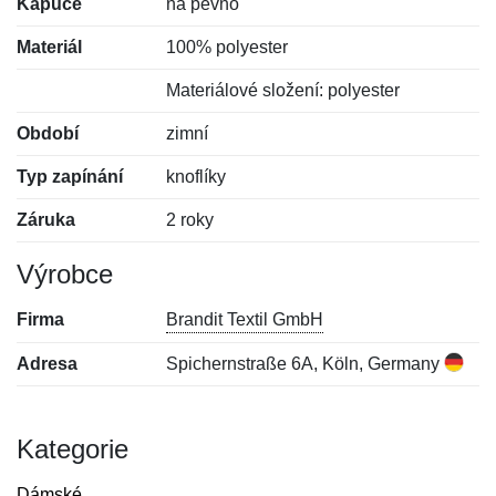
Kapuce
na pevno
Materiál
100% polyester
Materiálové složení: polyester
Období
zimní
Typ zapínání
knoflíky
Záruka
2 roky
Výrobce
Firma
Brandit Textil GmbH
Adresa
Spichernstraße 6A, Köln, Germany
Kategorie
Dámské