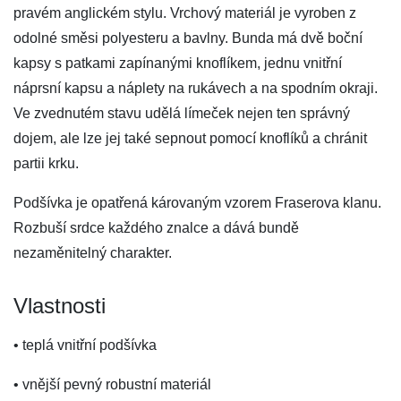
pravém anglickém stylu. Vrchový materiál je vyroben z
odolné směsi polyesteru a bavlny. Bunda má dvě boční
kapsy s patkami zapínanými knoflíkem, jednu vnitřní
náprsní kapsu a náplety na rukávech a na spodním okraji.
Ve zvednutém stavu udělá límeček nejen ten správný
dojem, ale lze jej také sepnout pomocí knoflíků a chránit
partii krku.
Podšívka je opatřená károvaným vzorem Fraserova klanu.
Rozbuší srdce každého znalce a dává bundě
nezaměnitelný charakter.
Vlastnosti
• teplá vnitřní podšívka
• vnější pevný robustní materiál