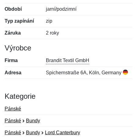
Období
jarní/podzimní
Typ zapínání
zip
Záruka
2 roky
Výrobce
Firma
Brandit Textil GmbH
Adresa
Spichernstraße 6A, Köln, Germany
Kategorie
Pánské
Pánské
Bundy
Pánské
Bundy
Lord Canterbury