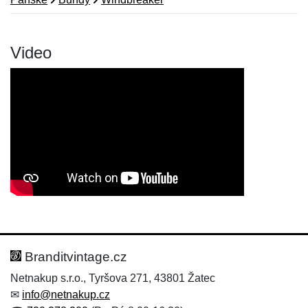
Video
Nová recenze
Nový dotaz
Hodnocení:
Jméno:
*
*
Branditvintage.cz
Netnakup s.r.o., Tyršova 271, 43801 Žatec
✉
info@netnakup.cz