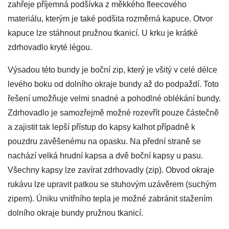
zahřeje příjemná podšívka z měkkého fleecového
materiálu, kterým je také podšita rozměrná kapuce. Otvor
kapuce lze stáhnout pružnou tkanicí. U krku je krátké
zdrhovadlo kryté légou.
Výsadou této bundy je boční zip, který je všitý v celé délce
levého boku od dolního okraje bundy až do podpaždí. Toto
řešení umožňuje velmi snadné a pohodlné oblékání bundy.
Zdrhovadlo je samozřejmě možné rozevřít pouze částečně
a zajistit tak lepší přístup do kapsy kalhot případně k
pouzdru zavěšenému na opasku. Na přední straně se
nachází velká hrudní kapsa a dvě boční kapsy u pasu.
Všechny kapsy lze zavírat zdrhovadly (zip). Obvod okraje
rukávu lze upravit patkou se stuhovým uzávěrem (suchým
zipem). Úniku vnitřního tepla je možné zabránit stažením
dolního okraje bundy pružnou tkanicí.