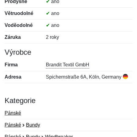
Prodyšné
✔
ano
Větruodolné
✔
ano
Voděodolné
✔
ano
Záruka
2 roky
Výrobce
Firma
Brandit Textil GmbH
Adresa
Spichernstraße 6A, Köln, Germany
Kategorie
Pánské
Pánské
Bundy
Pánské
Bundy
Windbreaker